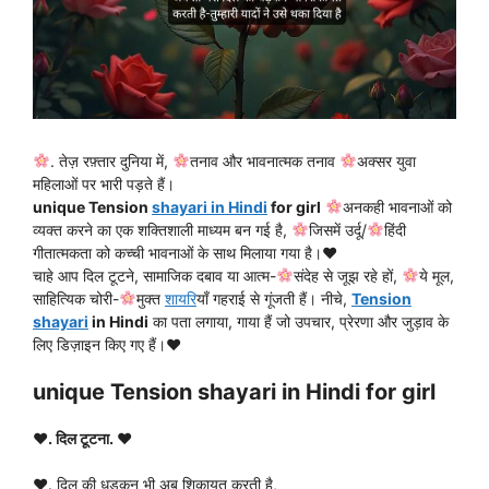
. तेज़ रफ़्तार दुनिया में,
तनाव और भावनात्मक तनाव
अक्सर युवा
महिलाओं पर भारी पड़ते हैं।
unique Tension
shayari in Hindi
for girl
अनकही भावनाओं को
व्यक्त करने का एक शक्तिशाली माध्यम बन गई है,
जिसमें उर्दू/
हिंदी
गीतात्मकता को कच्ची भावनाओं के साथ मिलाया गया है।
♥️
चाहे आप दिल टूटने, सामाजिक दबाव या आत्म-
संदेह से जूझ रहे हों,
ये मूल,
साहित्यिक चोरी-
मुक्त
शायरि
याँ गहराई से गूंजती हैं। नीचे,
Tension
shayari
in Hindi
का पता लगाया, गाया हैं जो उपचार, प्रेरणा और जुड़ाव के
लिए डिज़ाइन किए गए हैं।
♥️
unique Tension shayari in Hindi for girl
♥️. दिल टूटना. ♥️
♥️. दिल की धड़कन भी अब शिक़ायत करती है,