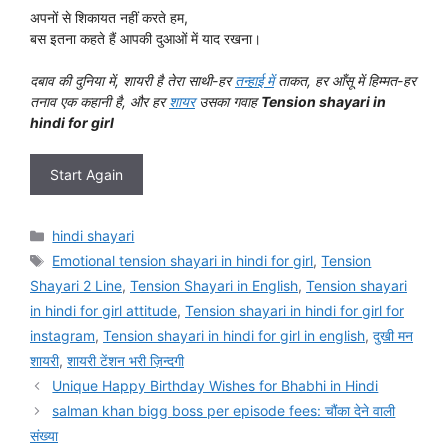
अपनों से शिकायत नहीं करते हम,
बस इतना कहते हैं आपकी दुआओं में याद रखना।
दबाव की दुनिया में, शायरी है तेरा साथी-हर
तन्हाई में
ताकत, हर आँसू में हिम्मत-हर
तनाव एक कहानी है, और हर
शायर
उसका गवाह
Tension shayari in
hindi for girl
Start Again
Categories
hindi shayari
Tags
Emotional tension shayari in hindi for girl
,
Tension
Shayari 2 Line
,
Tension Shayari in English
,
Tension shayari
in hindi for girl attitude
,
Tension shayari in hindi for girl for
instagram
,
Tension shayari in hindi for girl in english
,
दुखी मन
शायरी
,
शायरी टेंशन भरी ज़िन्दगी
Unique Happy Birthday Wishes for Bhabhi in Hindi
salman khan bigg boss per episode fees: चौंका देने वाली
संख्या