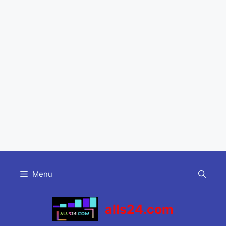
Skip
to
Menu
content
alls24.com