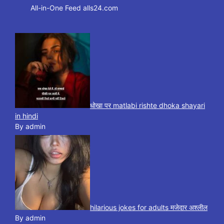
All-in-One Feed alls24.com
धोखा पर matlabi rishte dhoka shayari
in hindi
By admin
hilarious jokes for adults मजेदार अश्लील
By admin