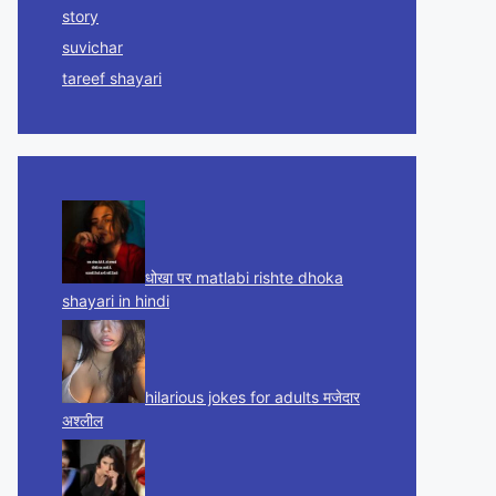
story
suvichar
tareef shayari
धोखा पर matlabi rishte dhoka
shayari in hindi
hilarious jokes for adults मजेदार
अश्लील