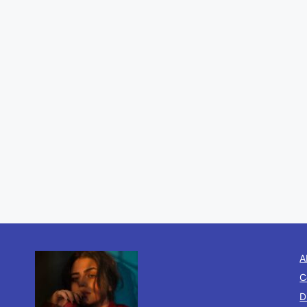
A
C
D