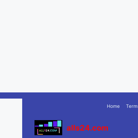
Skip
to
Home
Terms
content
alls24.com