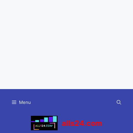
Skip
to
Menu
content
alls24.com