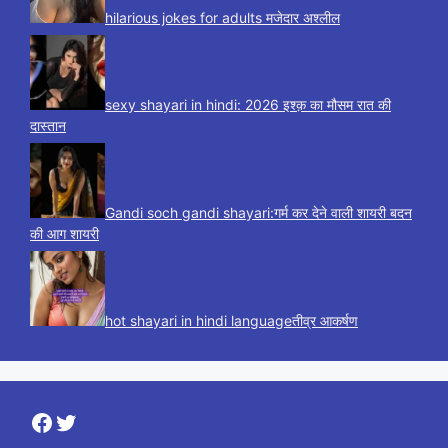
hilarious jokes for adults मजेदार अश्लील
sexy shayari in hindi: 2026 इश्क़ का मौसम रात की
दास्तान
Gandi soch gandi shayari:गर्म कर देने वाली शायरी बदन
की आग शायरी
hot shayari in hindi languageतीव्र आकर्षण
Facebook
Twitter