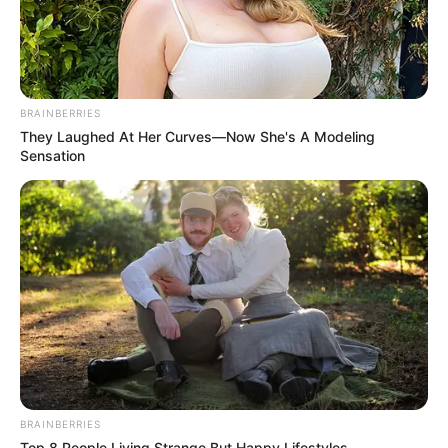
BRAINBERRIES
They Laughed At Her Curves—Now She's A Modeling
Sensation
Attitude
avishkar
bhai shayari
BRAINBERRIES
bhakti sagar
Top 8 People Living Strange But Happy Lifestyles