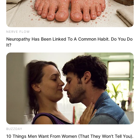
NERVE FLOW
Neuropathy Has Been Linked To A Common Habit. Do You Do
It?
BUZZDAY
10 Things Men Want From Women (That They Won't Tell You).