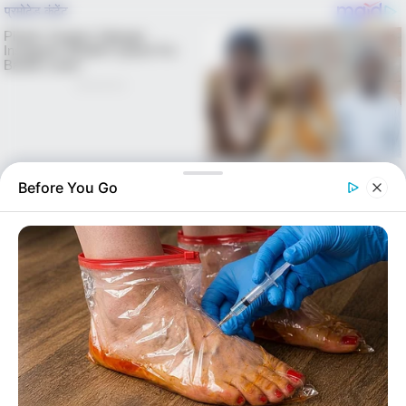
Before You Go
Skip
to
Menu
content
alls24.com