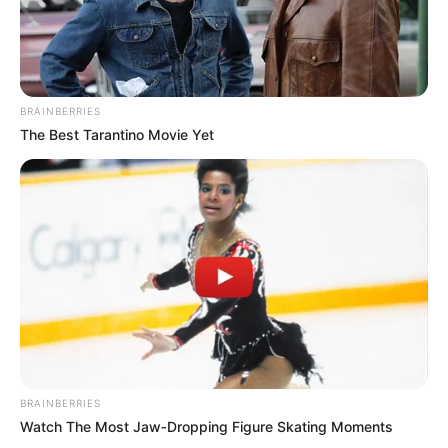
quotes hindi
romantic shayari
sambad
sapne mein
BRAINBERRIES
The Best Tarantino Movie Yet
sexy shayari
Shayari english
story
suvichar
tareef shayari
BRAINBERRIES
धोखा पर matlabi rishte dhoka shayari in hindi
Watch The Most Jaw‑Dropping Figure Skating Moments