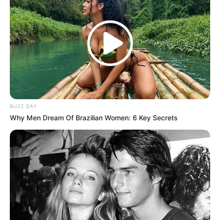
kuwari ladki sapne me khud ki shadi
dekhna सच्चाई
November 16, 2024
by
admin
BUZZ DAY
Why Men Dream Of Brazilian Women: 6 Key Secrets