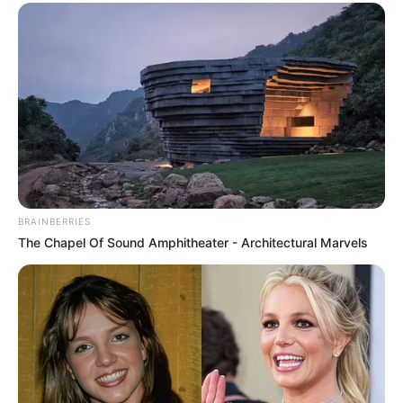
hilarious jokes for adults मजेदार अश्लील
sexy shayari in hindi: 2026 इश्क़ का मौसम रात की
दास्तान
Gandi soch gandi shayari: गर्म कर देने वाली शायरी बदन
BRAINBERRIES
की आग शायरी
The Chapel Of Sound Amphitheater - Architectural Marvels
hot shayari in hindi language तीव्र आकर्षण