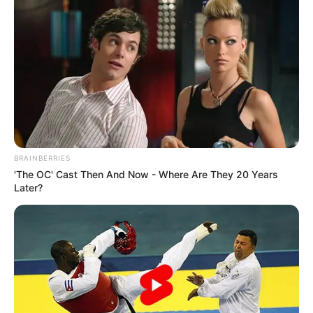
hilarious jokes for adults मजेदार अश्लील
By admin
BRAINBERRIES
About Us
'The OC' Cast Then And Now - Where Are They 20 Years
Contact Us
Later?
Disclaimer
Privacy Policy
Terms and Conditions
Copyright © 2026 alls24.com