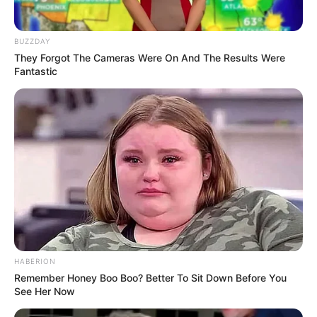
है मतलब,पीपल का पेड़ घर से कितनी दूर होना चाहिए
November 13, 2024
by
admin
BUZZDAY
They Forgot The Cameras Were On And The Results Were
Fantastic
Sapne me pipal ka Ped Dekhna कैसा संकेत है? जानें इसका क्या
मतलब होता है और यह आपके जीवन में क्या परिवर्तन ला सकता है। विस्तृत
HABERION
जानकारी यहाँ पढ़ें। Sapne me pipal ka Ped Dekhna – जानें क्या है
Remember Honey Boo Boo? Better To Sit Down Before You
मतलब क्या आपने कभी सपने में पीपल का पेड़ देखा है? यदि हां, तो आप सोच …
See Her Now
Read more