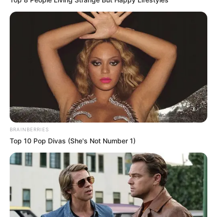
birthday wishes
dhoka sad shayari
earning money
Good morning
good night
health
hindi shayari
Jokes Hindi
ladki kaise pataye
BRAINBERRIES
love messages
Top 10 Pop Divas (She's Not Number 1)
love shayari
love status
motivational
questions
quotes english
quotes gujarati