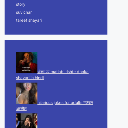
story
suvichar
tareef shayari
धोखा पर matlabi rishte dhoka
shayari in hindi
hilarious jokes for adults मजेदार
अश्लील