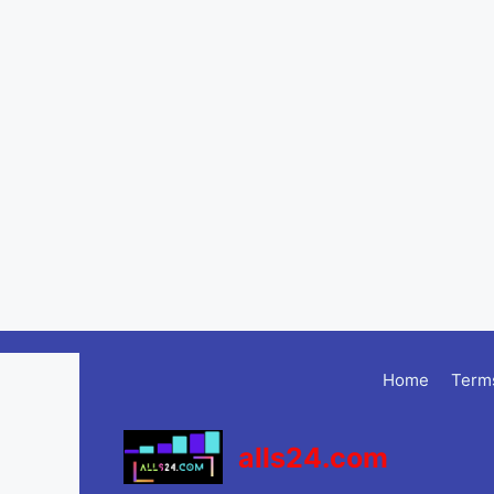
Skip
to
Home
Terms
content
alls24.com