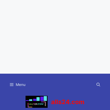
Skip
to
Menu
content
alls24.com