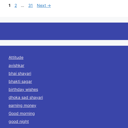
Page
Page
Page
1
2
…
31
Next
→
Attitude
avishkar
bhai shayari
bhakti sagar
birthday wishes
dhoka sad shayari
earning money
Good morning
good night