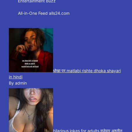
Entertainment Buzz
All-in-One Feed alls24.com
धोखा पर matlabi rishte dhoka shayari
in hindi
By admin
hilarious jokes for adults मजेदार अश्लील