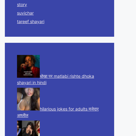
story
suvichar
tareef shayari
धोखा पर matlabi rishte dhoka
shayari in hindi
hilarious jokes for adults मजेदार
अश्लील