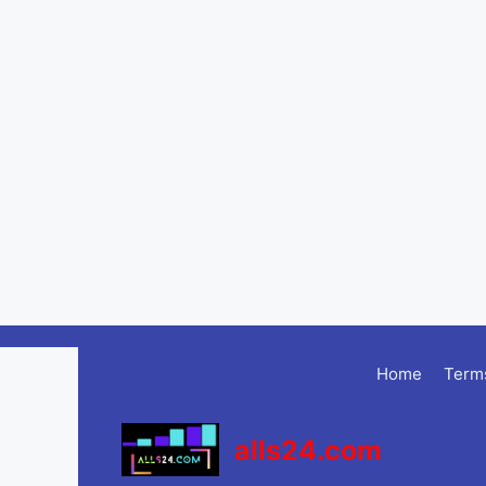
Skip
to
Home
Terms
content
alls24.com