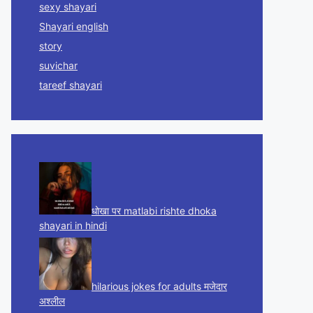
sexy shayari
Shayari english
story
suvichar
tareef shayari
धोखा पर matlabi rishte dhoka
shayari in hindi
hilarious jokes for adults मजेदार
अश्लील