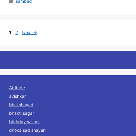
Categories
sambad
Page
Page
1
2
Next
→
Attitude
avishkar
bhai shayari
bhakti sagar
birthday wishes
dhoka sad shayari