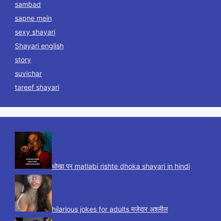
sambad
sapne mein
sexy shayari
Shayari english
story
suvichar
tareef shayari
धोखा पर matlabi rishte dhoka shayari in hindi
hilarious jokes for adults मजेदार अश्लील