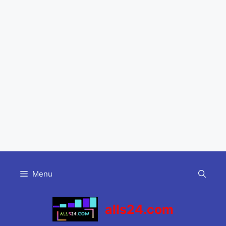
Skip
to
Menu
content
alls24.com