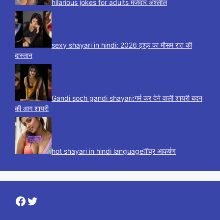
hilarious jokes for adults मजेदार अश्लील
sexy shayari in hindi: 2026 इश्क़ का मौसम रात की
दास्तान
Gandi soch gandi shayari:गर्म कर देने वाली शायरी बदन
की आग शायरी
hot shayari in hindi languageतीव्र आकर्षण
Facebook
Twitter