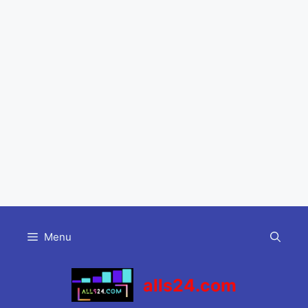
Skip
to
Menu
content
alls24.com