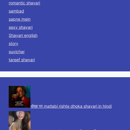
romantic shayari
sambad
sapne mein
sexy shayari
Shayari english
story
suvichar
tareef shayari
धोखा पर matlabi rishte dhoka shayari in hindi