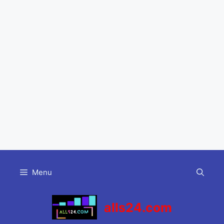
Skip
to
Menu
content
alls24.com