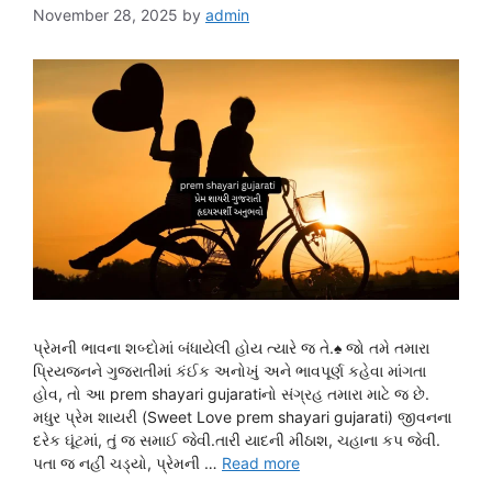
November 28, 2025
by
admin
પ્રેમની ભાવના શબ્દોમાં બંધાયેલી હોય ત્યારે જ તે.♠ જો તમે તમારા
પ્રિયજનને ગુજરાતીમાં કંઈક અનોખું અને ભાવપૂર્ણ કહેવા માંગતા
હોવ, તો આ prem shayari gujaratiનો સંગ્રહ તમારા માટે જ છે.
મધુર પ્રેમ શાયરી (Sweet Love prem shayari gujarati) જીવનના
દરેક ઘૂંટમાં, તું જ સમાઈ જેવી.તારી યાદની મીઠાશ, ચહાના કપ જેવી.
પતા જ નહીં ચડ્યો, પ્રેમની …
Read more