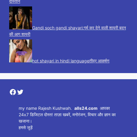
दास्तान
Gandi soch gandi shayari:गर्म कर देने वाली शायरी बदन
की आग शायरी
hot shayari in hindi languageतीव्र आकर्षण
Facebook
Twitter
my name Rajesh Kushwah.
alls24.com
आपका
24x7 डिजिटल दोस्त! ताज़ा खबरें, मनोरंजन, विचार और ज्ञान का
खजाना।
हमसे जुड़ें