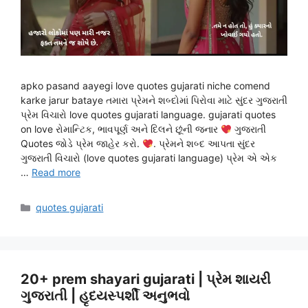
apko pasand aayegi love quotes gujarati niche comend
karke jarur bataye તમારા પ્રેમને શબ્દોમાં પિરોવા માટે સુંદર ગુજરાતી
પ્રેમ વિચારો love quotes gujarati language. gujarati quotes
on love રોમાન્ટિક, ભાવપૂર્ણ અને દિલને છૂંની જનાર
ગુજરાતી
Quotes જોડે પ્રેમ જાહેર કરો.
. પ્રેમને શબ્દ આપતા સુંદર
ગુજરાતી વિચારો (love quotes gujarati language) પ્રેમ એ એક
…
Read more
Categories
quotes gujarati
20+ prem shayari gujarati | પ્રેમ શાયરી
ગુજરાતી | હૃદયસ્પર્શી અનુભવો