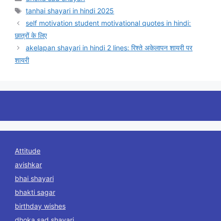
Tags
tanhai shayari in hindi 2025
self motivation student motivational quotes in hindi:
छात्रों के लिए
akelapan shayari in hindi 2 lines: रिश्ते अकेलापन शायरी पर
शायरी
Attitude
avishkar
bhai shayari
bhakti sagar
birthday wishes
dhoka sad shayari