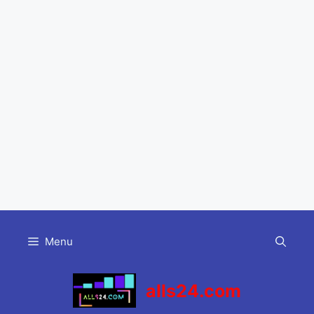
Skip
to
Menu
content
alls24.com