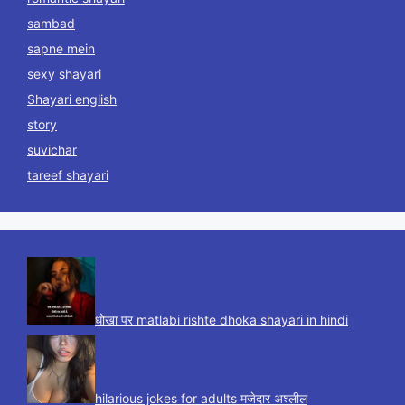
sambad
sapne mein
sexy shayari
Shayari english
story
suvichar
tareef shayari
धोखा पर matlabi rishte dhoka shayari in hindi
hilarious jokes for adults मजेदार अश्लील