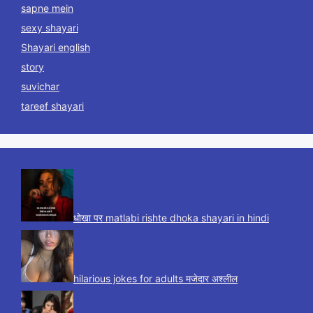
sapne mein
sexy shayari
Shayari english
story
suvichar
tareef shayari
धोखा पर matlabi rishte dhoka shayari in hindi
hilarious jokes for adults मजेदार अश्लील