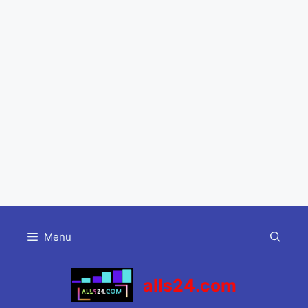
Skip
to
Menu
content
alls24.com