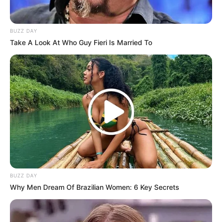
BUZZ DAY
Take A Look At Who Guy Fieri Is Married To
BUZZ DAY
Why Men Dream Of Brazilian Women: 6 Key Secrets
nokri job shayari
. CV भेजते-भेजते थक गए,