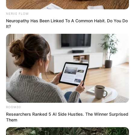
nokri job shayari in hindi: हंसते-हंसते नौकरी
की तलाश
NERVE FLOW
Neuropathy Has Been Linked To A Common Habit. Do You Do
February 3, 2025
by
admin
It?
ROOM30
Researchers Ranked 5 AI Side Hustles. The Winner Surprised
Them