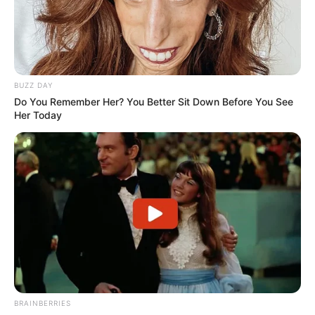
नौकरी शायरी-हंसी-मजाक के साथ
. नौकरी के लिए भेजी CV
कंपनी ने कहा हमें खेद है।
अब तो यारों ने कह दिया,
तुम्हारी CV को भी खेद है।
BUZZ DAY
Do You Remember Her? You Better Sit Down Before You See
. नौकरी के लिए इतने इंटरव्यू दिए,
Her Today
कि अब तो सपने में भी इंटरव्यू आते हैं
अब तो डर लगता है,
कहीं सपनों में भी न कह दें हम कॉल करेंगे।
. नौकरी के लिए भटकते हैं,
हर दिन नई उम्मीद लेकर जाते हैं।
पर जब निराशा हाथ लगती है
तो शायरी लिखकर दिल बहलाते हैं।
. नौकरी के लिए जतन करते हैं,
रोज नई तैयारी करते हैं।
पर जब इंटरव्यू में पूछते हैं
आपकी सैलरी एक्सपेक्टेशन क्या है?
BRAINBERRIES
तो जवाब देते हैं, जो आप देंगे, वही मंजूर है।