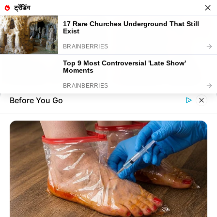
Before You Go
Skip
to
Menu
content
alls24.com