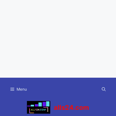
Skip
to
Menu
content
alls24.com