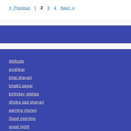
Page
Page
Page
Page
←
Previous
1
2
3
4
Next
→
Attitude
avishkar
bhai shayari
bhakti sagar
birthday wishes
dhoka sad shayari
earning money
Good morning
good night