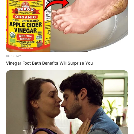
hot shayari in hindi language तीव्र आकर्षण
Facebook
Twitter
my name Rajesh Kushwah.
alls24.com
आपका
BUZZDAY
24x7 डिजिटल दोस्त! ताज़ा खबरें, मनोरंजन, विचार और ज्ञान का
Vinegar Foot Bath Benefits Will Surprise You
खजाना।
हमसे जुड़ें
Entertainment Buzz
All-in-One Feed alls24.com