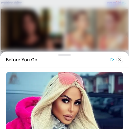
Before You Go
Skip
to
Menu
content
alls24.com