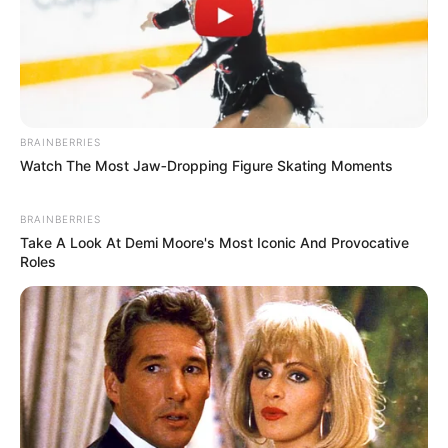
BRAINBERRIES
Watch The Most Jaw‑Dropping Figure Skating Moments
BRAINBERRIES
Take A Look At Demi Moore's Most Iconic And Provocative
Roles
शहर
चांद दिखने का समय
दिल्ली
8:09 PM
मुंबई
8:48 PM