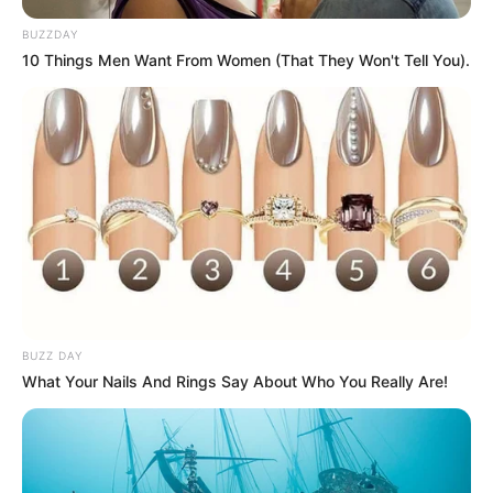
BUZZDAY
10 Things Men Want From Women (That They Won't Tell You).
धोखा पर matlabi rishte dhoka shayari
in hindi
By admin
hilarious jokes for adults मजेदार अश्लील
By admin
BUZZ DAY
What Your Nails And Rings Say About Who You Really Are!
About Us
Contact Us
Disclaimer
Privacy Policy