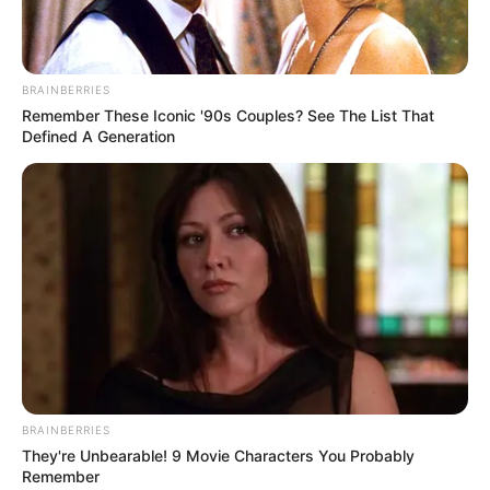
चेन्नई
8:43 PM
कोलकाता
8:46 PM
BRAINBERRIES
Remember These Iconic '90s Couples? See The List That
करवा चौथ व्रत में पति की भूमिका
Defined A Generation
करवा चौथ का व्रत महिलाएं रखती हैं। इसका उद्देश्य पति की लंबी उम्र और
उनकी सेहत के लिए है।
पति का सहयोग
इस व्रत में बहुत महत्वपूर्ण है।
विवाहित महिलाएं सूर्योदय से चंद्रोदय तक व्रत रखती हैं। वे भूखी प्यासी रहती हैं।
शाम को चंद्रमा के सामने पति को देखकर व्रत खोलती हैं।
इस व्रत का बहुत महत्व है। यह वैवाहिक जीवन में खुशी और परिवार में समृद्धि
लाता है। पति और पत्नी के बीच
दांपत्य प्रेम
और सौहार्द इस व्रत में महत्वपूर्ण है।
BRAINBERRIES
They're Unbearable! 9 Movie Characters You Probably
Remember