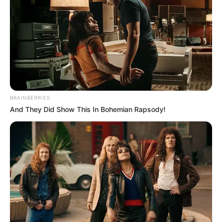
धीरे-धीरे ठंड बढ़ने से भी करवा चौथ का उत्साह समाज में व्यापक होता है। इसे
प्रेम और विश्वास
की उत्कृष्ट परिक्रिया माना जाता है।
करवा चौथ व्रत का
पुलिशेड इथिक प्रदर्शन
करता है बहुत ही विशिष्ट महिलाएं जो
इसे क्रैतिवली अनुवाद करती हैं।
“परमेश्वर मानने वाली नारी के लिए करवा चौथ व्रत की नारी ने महत्वपूर्ण
BRAINBERRIES
समुद्री क्षेत्र तक अहम रूप से समझा जाता है।”
And They Did Show This In Bohemian Rapsody!
करवा चौथ व्रत में
पतियों की लंबी उम्र
की अनुरोधना प्रकरण परिस्थितियों में
20% महिलाएं व्रतों का आकार रखती हैं।
कर्तों के दीर्घायु, स्वास्थ्य, सुख-समृद्धि
और महिला है – सिस्टम को अनुकरण करने की आवश्यकता है।