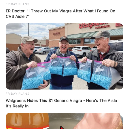
FRIDAY PLANS
ER Doctor: "I Threw Out My Viagra After What I Found On
CVS Aisle 7"
धोखा पर matlabi rishte dhoka shayari in hindi
hilarious jokes for adults मजेदार अश्लील
sexy shayari in hindi: 2026 इश्क़ का मौसम रात की
दास्तान
FRIDAY PLANS
Walgreens Hides This $1 Generic Viagra - Here's The Aisle
Gandi soch gandi shayari: गर्म कर देने वाली शायरी बदन
It's Really In.
की आग शायरी