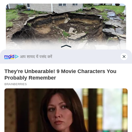
BUZZDAY
What Was Hidden Inside This Shocking Sinkhole Will Haunt
You