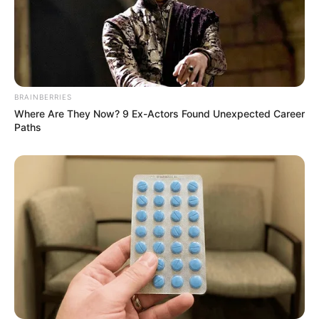
love status
motivational
questions
quotes english
quotes gujarati
BRAINBERRIES
quotes hindi
Where Are They Now? 9 Ex-Actors Found Unexpected Career
romantic shayari
Paths
sambad
sapne mein
sexy shayari
Shayari english
story
suvichar
tareef shayari