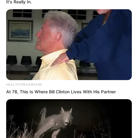
It's Really In.
HEALTHYREHABCARE
At 78, This Is Where Bill Clinton Lives With His Partner