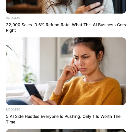
ROOM30
22,000 Sales. 0.6% Refund Rate. What This AI Business Gets
Right
प्यार के जज्बात को शब्दों और कार्यों से व्यक्त करें। रोमांटिक जगहों पर उसे ले
जाकर उसकी
भावनात्मक जुड़ाव
बढ़ाएं।
अपने रिश्ते को मजबूत करने के लिए
प्रेम
टिप्स
का उपयोग करें।
रोमांटिक सफलता
हासिल करें। इन छोटे-छोटे कदमों से आप अपनी गर्लफ्रेंड को तड़पा सकते हैं।
और
रिश्ता मजबूत
कर सकते हैं।
रिश्तों में सुनना एक कम आंका जाने वाला कौशल है।
जब वह बोलती है तो ध्यान से सुनें और सिर्फ़ अपनी बारी का इंतज़ार न करें।
सक्रिय रूप से सुनने का मतलब है उसकी भावनाओं को समझना, प्रासंगिक सवाल
पूछना और सहानुभूति दिखाना।
ROOM30
5 AI Side Hustles Everyone Is Pushing. Only 1 Is Worth The
जब वह कुछ साझा करती है, तो उसकी आँखों में आँखें डालकर देखें, यह दिखाने के
Time
लिए सिर हिलाएँ कि आप उससे जुड़े हुए हैं और सार्थक जवाब दें।