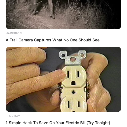
HABERION
A Trail Camera Captures What No One Should See
BUZZDAY
1 Simple Hack To Save On Your Electric Bill (Try Tonight)