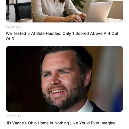
my name Rajesh Kushwah.
alls24.com
आपका
24x7 डिजिटल दोस्त! ताज़ा खबरें, मनोरंजन, विचार और ज्ञान का
खजाना।
ROOM30
हमसे जुड़ें
We Tested 5 AI Side Hustles. Only 1 Scored Above A 4 Out
Of 5
Entertainment Buzz
All-in-One Feed alls24.com
धोखा पर matlabi rishte dhoka shayari
in hindi
BUZZ DAY
By admin
JD Vance’s Ohio Home Is Nothing Like You'd Ever Imagine!