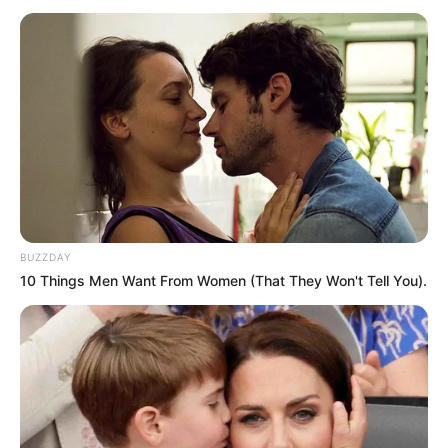
BUZZDAY
10 Things Men Want From Women (That They Won't Tell You).