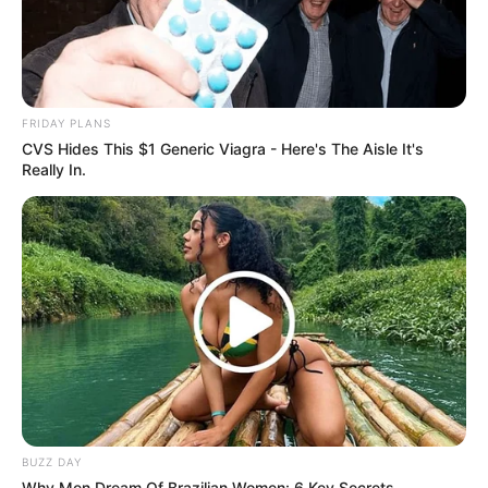
FRIDAY PLANS
CVS Hides This $1 Generic Viagra - Here's The Aisle It's
Really In.
BUZZ DAY
Why Men Dream Of Brazilian Women: 6 Key Secrets