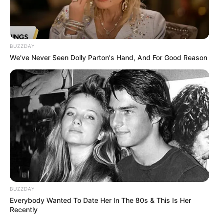
quotes hindi
romantic shayari
sambad
sapne mein
BUZZDAY
We’ve Never Seen Dolly Parton's Hand, And For Good Reason
sexy shayari
Shayari english
story
suvichar
tareef shayari
BUZZDAY
धोखा पर matlabi rishte dhoka shayari in hindi
Everybody Wanted To Date Her In The 80s & This Is Her
Recently