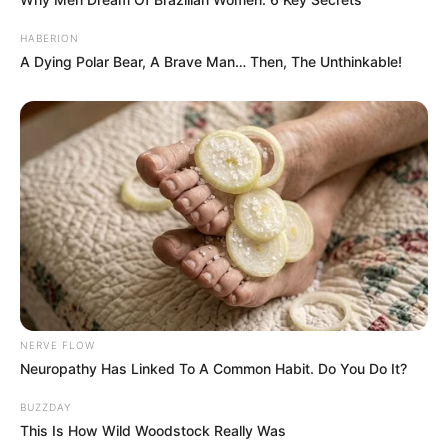
HABERION
A Dying Polar Bear, A Brave Man… Then, The Unthinkable!
Attitude
NERVE FLOW
Neuropathy Has Linked To A Common Habit. Do You Do It?
avishkar
bhai shayari
BUZZDAY
bhakti sagar
This Is How Wild Woodstock Really Was