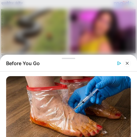
Before You Go
Skip
to
Menu
content
alls24.com