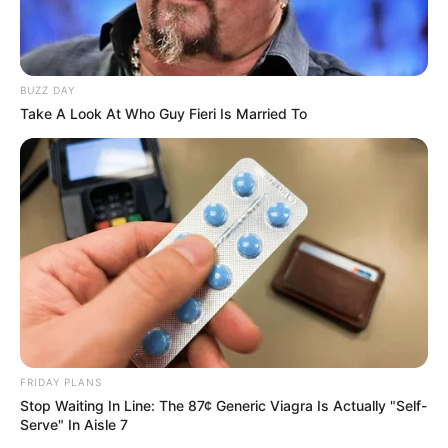
BUZZ DAY
Take A Look At Who Guy Fieri Is Married To
FRIDAY PLANS
Stop Waiting In Line: The 87¢ Generic Viagra Is Actually "Self-
Serve" In Aisle 7