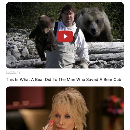
birthday wishes
dhoka sad shayari
earning money
Good morning
good night
health
hindi shayari
Jokes Hindi
ladki kaise pataye
BUZZDAY
love messages
This Is What A Bear Did To The Man Who Saved A Bear Cub
love shayari
love status
motivational
questions
quotes english
quotes gujarati