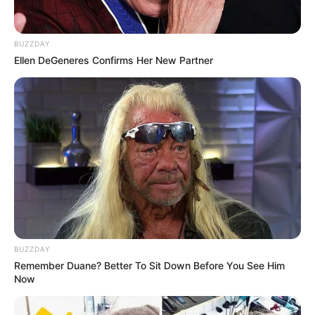
BUZZDAY
Ellen DeGeneres Confirms Her New Partner
रिश्ते में रोमांस बढ़ाने के प्रभावी तरीके
रिश्तों में
रोमांस बढ़ाना
बहुत जरूरी है। अपने पार्टनर की बातें ध्यान से सुनें और
उसका समर्थन करें। छोटी-छोटी चीजें करके भी उसका ख्याल रखें।
नए अनुभव साझा करने से रोमांस बढ़ता है। अचानक सरप्राइज देकर
रोमांटिक
माहौल
बनाएं। अपने शारीरिक स्पर्श और आंखों से
संवाद
बढ़ाएं।
BUZZDAY
Remember Duane? Better To Sit Down Before You See Him
Now