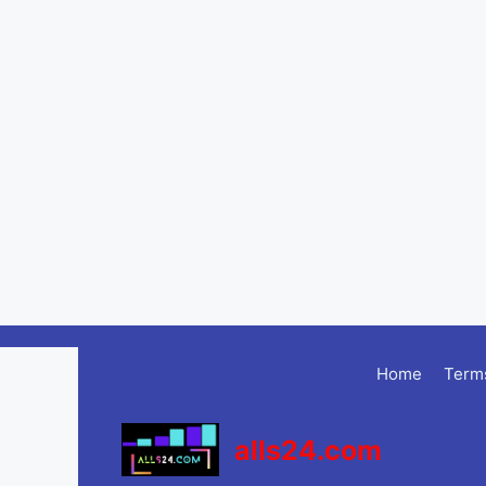
Skip
to
Home
Terms
content
alls24.com