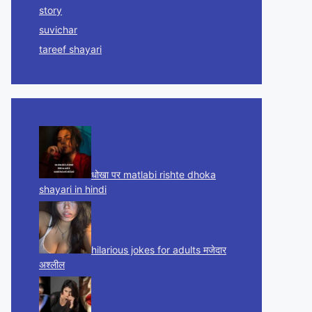
story
suvichar
tareef shayari
धोखा पर matlabi rishte dhoka
shayari in hindi
hilarious jokes for adults मजेदार
अश्लील