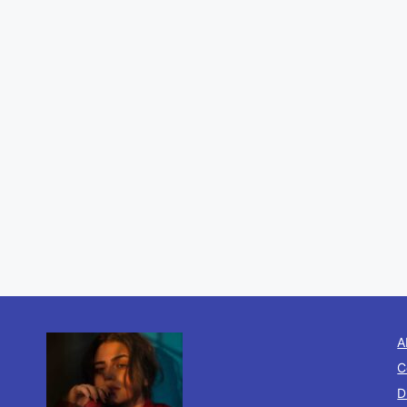
A
C
D