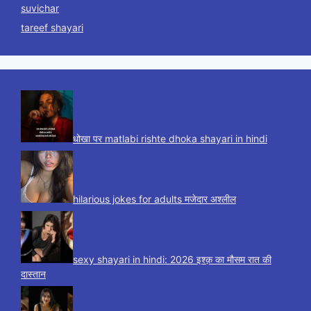
suvichar
tareef shayari
धोखा पर matlabi rishte dhoka shayari in hindi
hilarious jokes for adults मजेदार अश्लील
sexy shayari in hindi: 2026 इश्क़ का मौसम रात की
दास्तान