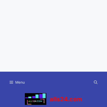
Skip
to
Menu
content
alls24.com