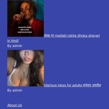
धोखा पर matlabi rishte dhoka shayari
in hindi
By admin
hilarious jokes for adults मजेदार अश्लील
By admin
About Us