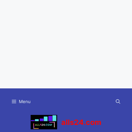
Skip
to
Menu
content
alls24.com