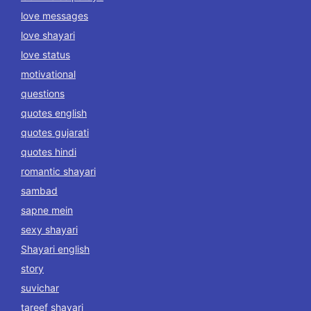
love messages
love shayari
love status
motivational
questions
quotes english
quotes gujarati
quotes hindi
romantic shayari
sambad
sapne mein
sexy shayari
Shayari english
story
suvichar
tareef shayari