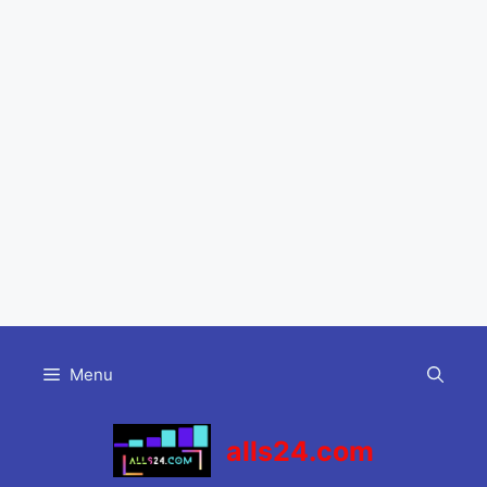
Skip
to
Menu
content
alls24.com