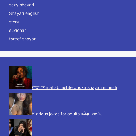
sexy shayari
Shayari english
story
suvichar
tareef shayari
धोखा पर matlabi rishte dhoka shayari in hindi
hilarious jokes for adults मजेदार अश्लील