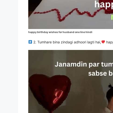
happy birthday wishes for husband one line hindi
2
. Tumhare bina zindagi adhoori lagti hai,
happ