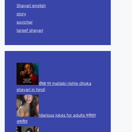
Shayari english
story
suvichar
tareef shayari
धोखा पर matlabi rishte dhoka
shayari in hindi
hilarious jokes for adults मजेदार
अश्लील