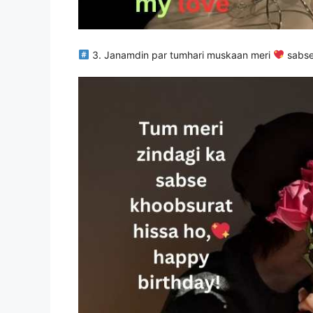
3
. Janamdin par tumhari muskaan meri
sabse 