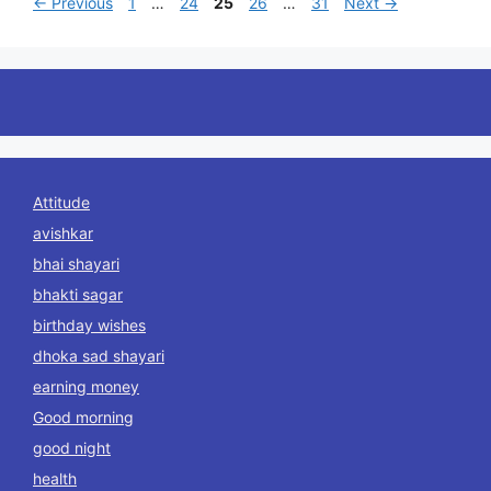
Page
Page
Page
Page
Page
←
Previous
1
…
24
25
26
…
31
Next
→
Attitude
avishkar
bhai shayari
bhakti sagar
birthday wishes
dhoka sad shayari
earning money
Good morning
good night
health