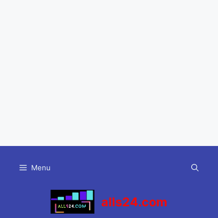
Skip
to
Menu
content
alls24.com