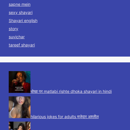
sapne mein
sexy shayari
Shayari english
story
suvichar
tareef shayari
धोखा पर matlabi rishte dhoka shayari in hindi
hilarious jokes for adults मजेदार अश्लील