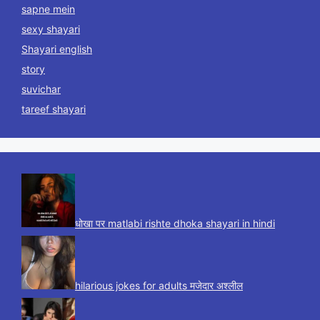
sapne mein
sexy shayari
Shayari english
story
suvichar
tareef shayari
धोखा पर matlabi rishte dhoka shayari in hindi
hilarious jokes for adults मजेदार अश्लील