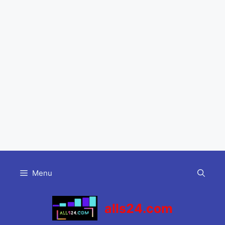
Skip
to
Menu
content
alls24.com