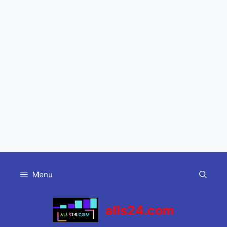
Skip
to
Menu
content
alls24.com