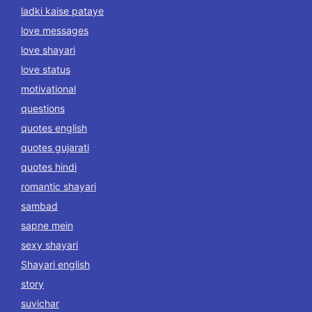
ladki kaise pataye
love messages
love shayari
love status
motivational
questions
quotes english
quotes gujarati
quotes hindi
romantic shayari
sambad
sapne mein
sexy shayari
Shayari english
story
suvichar