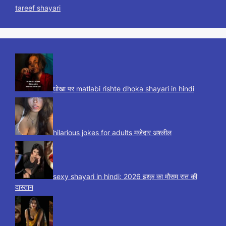
tareef shayari
धोखा पर matlabi rishte dhoka shayari in hindi
hilarious jokes for adults मजेदार अश्लील
sexy shayari in hindi: 2026 इश्क़ का मौसम रात की
दास्तान