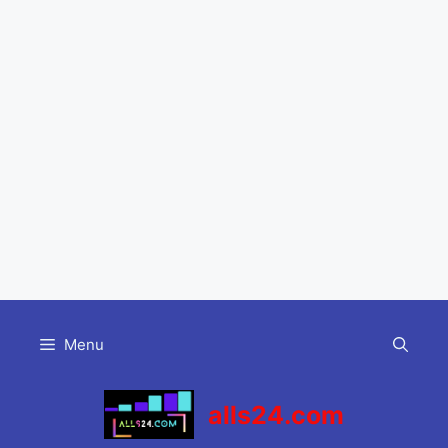
Skip
to
Menu
content
alls24.com