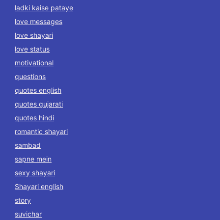
ladki kaise pataye
love messages
love shayari
love status
motivational
questions
quotes english
quotes gujarati
quotes hindi
romantic shayari
sambad
sapne mein
sexy shayari
Shayari english
story
suvichar