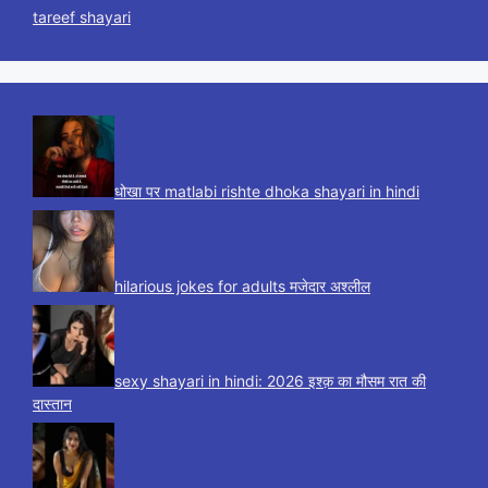
tareef shayari
धोखा पर matlabi rishte dhoka shayari in hindi
hilarious jokes for adults मजेदार अश्लील
sexy shayari in hindi: 2026 इश्क़ का मौसम रात की
दास्तान