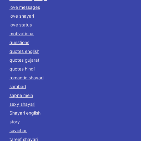
love messages
love shayari
love status
motivational
questions
quotes english
quotes gujarati
quotes hindi
romantic shayari
sambad
sapne mein
sexy shayari
Shayari english
story
suvichar
tareef shayari