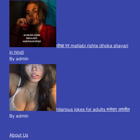
धोखा पर matlabi rishte dhoka shayari
in hindi
By admin
hilarious jokes for adults मजेदार अश्लील
By admin
About Us