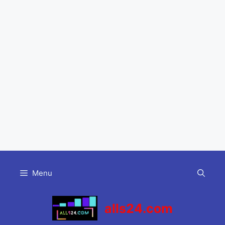
Skip
to
Menu
content
alls24.com