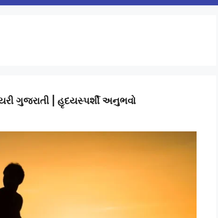
રી ગુજરાતી | હૃદયસ્પર્શી અનુભવો