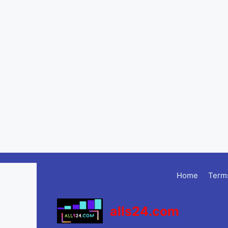
Skip
to
Home
Terms
content
alls24.com