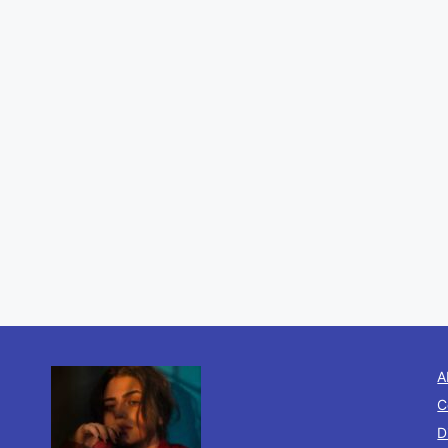
A
C
D