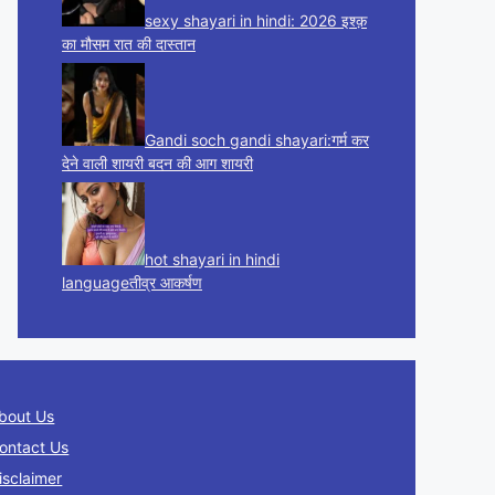
sexy shayari in hindi: 2026 इश्क़
का मौसम रात की दास्तान
Gandi soch gandi shayari:गर्म कर
देने वाली शायरी बदन की आग शायरी
hot shayari in hindi
languageतीव्र आकर्षण
bout Us
ontact Us
isclaimer