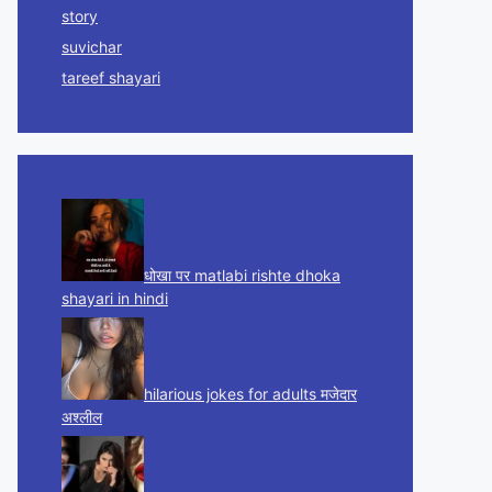
story
suvichar
tareef shayari
धोखा पर matlabi rishte dhoka
shayari in hindi
hilarious jokes for adults मजेदार
अश्लील