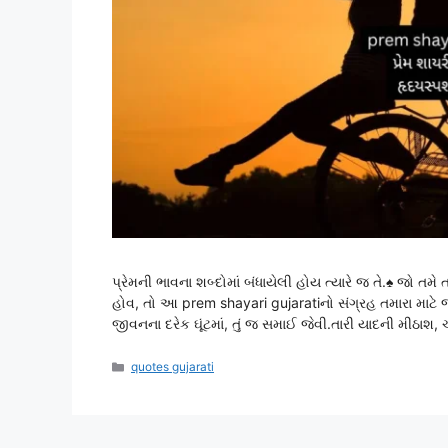
પ્રેમની ભાવના શબ્દોમાં બંધાયેલી હોય ત્યારે જ તે.♠ જો તમે
હોવ, તો આ prem shayari gujaratiનો સંગ્રહ તમારા માટે 
જીવનના દરેક ઘૂંટમાં, તું જ સમાઈ જેવી.તારી યાદની મીઠાશ,
Categories
quotes gujarati