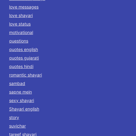
love messages
love shayari
love status
motivational
questions
quotes english
quotes gujarati
quotes hindi
romantic shayari
sambad
sapne mein
sexy shayari
Shayari english
story
suvichar
tareef shayari