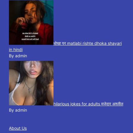
धोखा पर matlabi rishte dhoka shayari
in hindi
By admin
hilarious jokes for adults मजेदार अश्लील
By admin
About Us