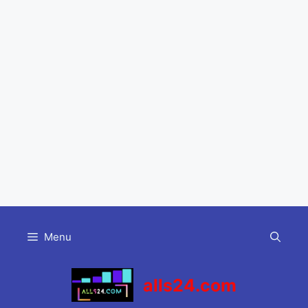
Skip
to
Menu
content
alls24.com