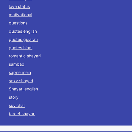
love status
motivational
questions
quotes english
quotes gujarati
quotes hindi
romantic shayari
sambad
sapne mein
sexy shayari
Shayari english
story
suvichar
tareef shayari