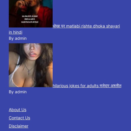
धोखा पर matlabi rishte dhoka shayari
in hindi
By admin
hilarious jokes for adults मजेदार अश्लील
By admin
About Us
Contact Us
Disclaimer