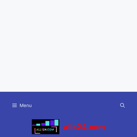
Skip
to
Menu
content
alls24.com