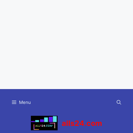
Skip
to
Menu
content
alls24.com