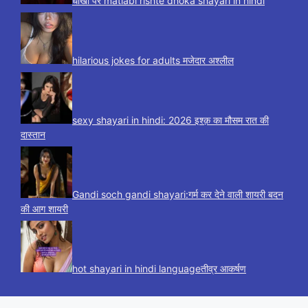
धोखा पर matlabi rishte dhoka shayari in hindi
hilarious jokes for adults मजेदार अश्लील
sexy shayari in hindi: 2026 इश्क़ का मौसम रात की
दास्तान
Gandi soch gandi shayari:गर्म कर देने वाली शायरी बदन
की आग शायरी
hot shayari in hindi languageतीव्र आकर्षण