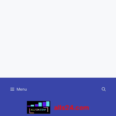
Skip
to
Menu
content
alls24.com