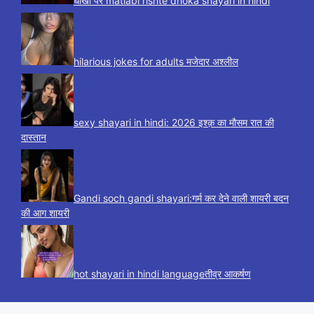
धोखा पर matlabi rishte dhoka shayari in hindi
hilarious jokes for adults मजेदार अश्लील
sexy shayari in hindi: 2026 इश्क़ का मौसम रात की
दास्तान
Gandi soch gandi shayari:गर्म कर देने वाली शायरी बदन
की आग शायरी
hot shayari in hindi languageतीव्र आकर्षण