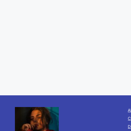
A
C
D