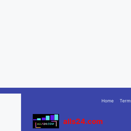
Skip
to
Home
Terms
content
alls24.com