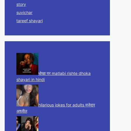
story
suvichar
tareef shayari
धोखा पर matlabi rishte dhoka
shayari in hindi
hilarious jokes for adults मजेदार
अश्लील