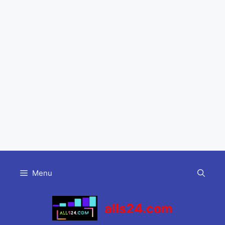
Skip
to
Menu
content
alls24.com