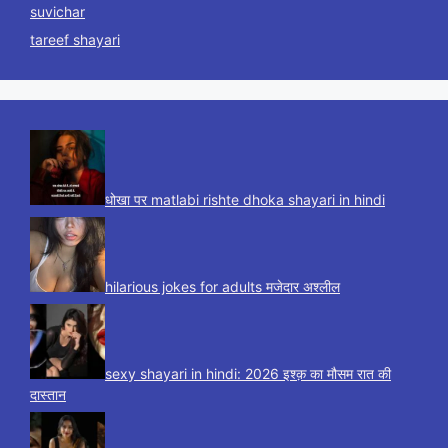
suvichar
tareef shayari
धोखा पर matlabi rishte dhoka shayari in hindi
hilarious jokes for adults मजेदार अश्लील
sexy shayari in hindi: 2026 इश्क़ का मौसम रात की
दास्तान