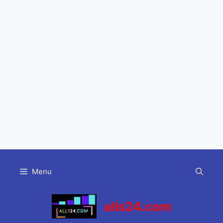
Skip
to
Menu
content
alls24.com