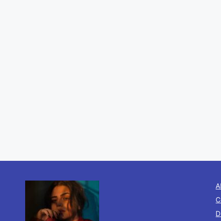
A
C
D