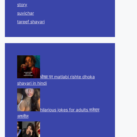
story
suvichar
tareef shayari
धोखा पर matlabi rishte dhoka
shayari in hindi
hilarious jokes for adults मजेदार
अश्लील