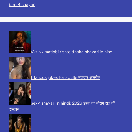
tareef shayari
धोखा पर matlabi rishte dhoka shayari in hindi
hilarious jokes for adults मजेदार अश्लील
sexy shayari in hindi: 2026 इश्क़ का मौसम रात की
दास्तान