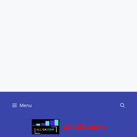
Skip
to
Menu
content
alls24.com