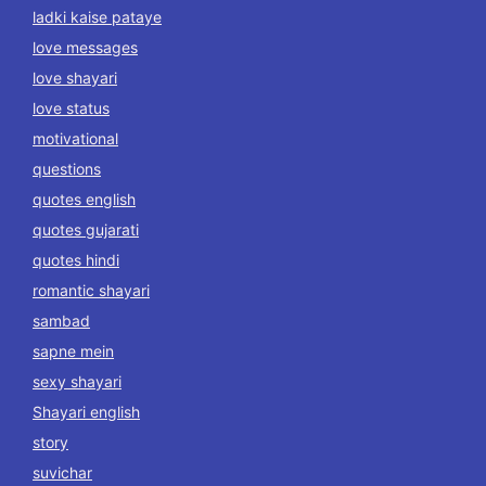
ladki kaise pataye
love messages
love shayari
love status
motivational
questions
quotes english
quotes gujarati
quotes hindi
romantic shayari
sambad
sapne mein
sexy shayari
Shayari english
story
suvichar