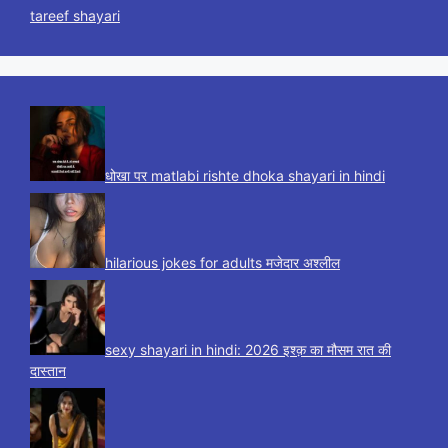
tareef shayari
धोखा पर matlabi rishte dhoka shayari in hindi
hilarious jokes for adults मजेदार अश्लील
sexy shayari in hindi: 2026 इश्क़ का मौसम रात की
दास्तान