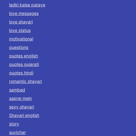
ladki kaise pataye
love messages
love shayari
love status
motivational
questions
quotes english
quotes gujarati
quotes hindi
romantic shayari
sambad
sapne mein
sexy shayari
Shayari english
story
suvichar