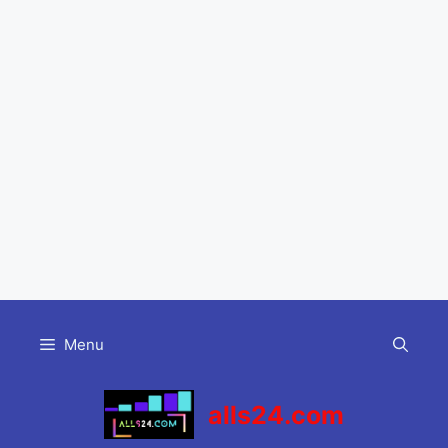
Skip
to
Menu
content
alls24.com