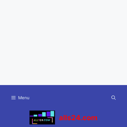
Skip
to
Menu
content
alls24.com