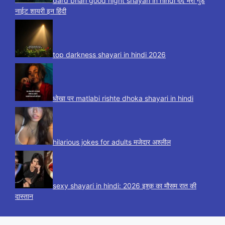
dard bhari good night shayari in hindi दर्द भरी गुड
नाईट शायरी इन हिंदी
top darkness shayari in hindi 2026
धोखा पर matlabi rishte dhoka shayari in hindi
hilarious jokes for adults मजेदार अश्लील
sexy shayari in hindi: 2026 इश्क़ का मौसम रात की
दास्तान