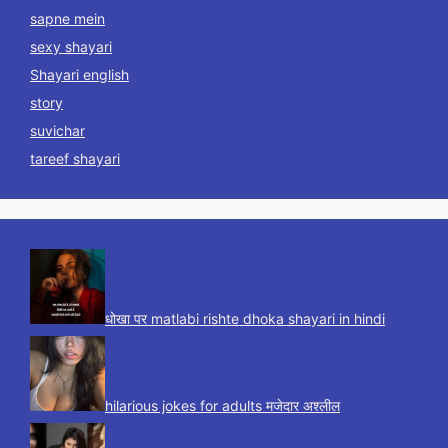
sapne mein
sexy shayari
Shayari english
story
suvichar
tareef shayari
धोखा पर matlabi rishte dhoka shayari in hindi
hilarious jokes for adults मजेदार अश्लील