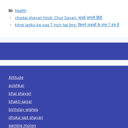
Categories
health
chudai shayari hindi: Chut Sayari: चुदाई शायरी हिंदी
kitne ladko ke pas 7 inch hai ling: कितने लड़कों के पास 7 इंच है
Attitude
avishkar
bhai shayari
bhakti sagar
birthday wishes
dhoka sad shayari
earning money