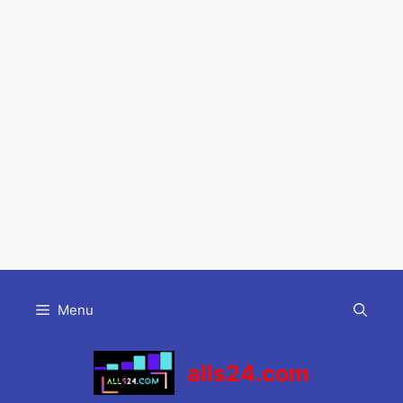
Skip
to
Menu
content
alls24.com