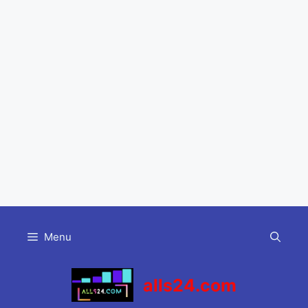
Skip
to
Menu
content
alls24.com