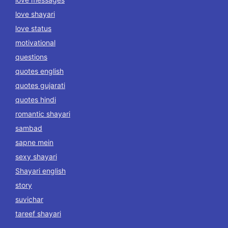
love shayari
love status
motivational
questions
quotes english
quotes gujarati
quotes hindi
romantic shayari
sambad
sapne mein
sexy shayari
Shayari english
story
suvichar
tareef shayari