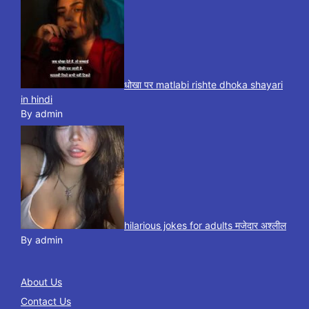
धोखा पर matlabi rishte dhoka shayari
in hindi
By admin
hilarious jokes for adults मजेदार अश्लील
By admin
About Us
Contact Us