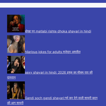
धोखा पर matlabi rishte dhoka shayari in hindi
hilarious jokes for adults मजेदार अश्लील
sexy shayari in hindi: 2026 इश्क़ का मौसम रात की
दास्तान
Gandi soch gandi shayari:गर्म कर देने वाली शायरी बदन
की आग शायरी