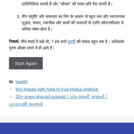
प्रतिनिधित्व करती हैं और “औसत” की गलत छवि पैदा करती हैं।
यौन संतुष्टि और सफलता का लिंग के आकार से बहुत कम और भावनात्मक
जुड़ाव, संचार, तकनीक और साथी की जरूरतों के प्रति संवेदनशीलता से
अधिक संबंध होता है।
निष्कर्ष:
सीधे शब्दों में कहें तो, 7 इंच वाले
पुरुषों
की संख्या बहुत कम है। अधिकांश
पुरुष औसत दायरे में ही आते हैं।
Start Again
Categories
health
ling khada nahi hota to kya khana chahiye
20+ prem shayari gujarati | પ્રેમ શાયરી ગુજરાતી |
હૃદયસ્પર્શી અનુભવો