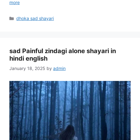
more
Categories
dhoka sad shayari
sad Painful zindagi alone shayari in
hindi english
January 18, 2025
by
admin