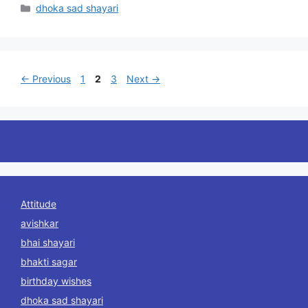
Categories
dhoka sad shayari
Page
Page
Page
←
Previous
1
2
3
Next
→
Attitude
avishkar
bhai shayari
bhakti sagar
birthday wishes
dhoka sad shayari