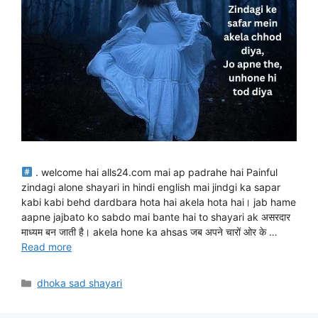
. welcome hai alls24.com mai ap padrahe hai Painful
zindagi alone shayari in hindi english mai jindgi ka sapar
kabi kabi behd dardbara hota hai akela hota hai। jab hame
aapne jajbato ko sabdo mai bante hai to shayari ak असरदार
माध्यम बन जाती है। akela hone ka ahsas जब अपने चारों ओर के …
Read more
Categories
dhoka sad shayari