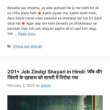
Bewafai aur dhokha, ye aise jazbaat hai jo har kishi ke dil
ko chhu jhate hain.
Kabhi pyaar me, kabhi dosti mein,
Aaur kabhi riston mein bewafai ka ehshaas har kisi ko dard
deta hai.
Agar aap bhi kishi bewafa ya dhokebaaz se
paresan hain toh yeh shayari aapke dil ki vaat keh degi.
Yeh …
Read more
Categories
dhoka sad shayari
201+ Job Zindgi Shayari in Hindi: जॉब और
जिंदगी के एहसास को शायरी में पिरोया गया
February 2, 2025
by
admin