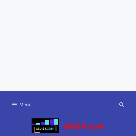
Skip
to
Menu
content
alls24.com