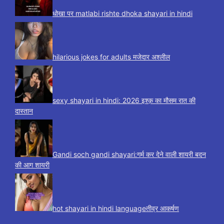
धोखा पर matlabi rishte dhoka shayari in hindi
hilarious jokes for adults मजेदार अश्लील
sexy shayari in hindi: 2026 इश्क़ का मौसम रात की
दास्तान
Gandi soch gandi shayari:गर्म कर देने वाली शायरी बदन
की आग शायरी
hot shayari in hindi languageतीव्र आकर्षण