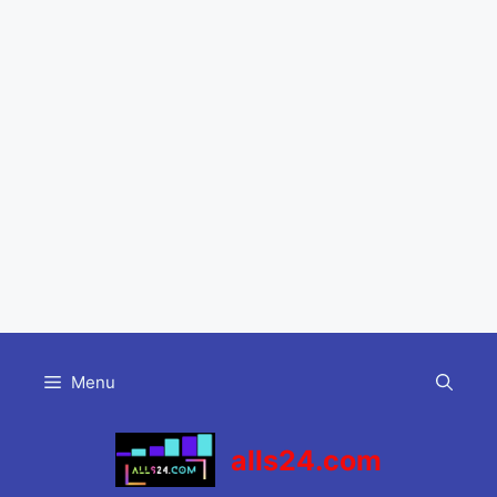
Skip
to
Menu
content
alls24.com