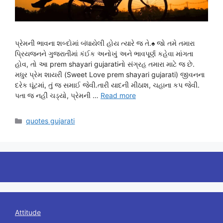
પ્રેમની ભાવના શબ્દોમાં બંધાયેલી હોય ત્યારે જ તે.♠ જો તમે તમારા
પ્રિયજનને ગુજરાતીમાં કંઈક અનોખું અને ભાવપૂર્ણ કહેવા માંગતા
હોવ, તો આ prem shayari gujaratiનો સંગ્રહ તમારા માટે જ છે.
મધુર પ્રેમ શાયરી (Sweet Love prem shayari gujarati) જીવનના
દરેક ઘૂંટમાં, તું જ સમાઈ જેવી.તારી યાદની મીઠાશ, ચહાના કપ જેવી.
પતા જ નહીં ચડ્યો, પ્રેમની …
Read more
Categories
quotes gujarati
Attitude