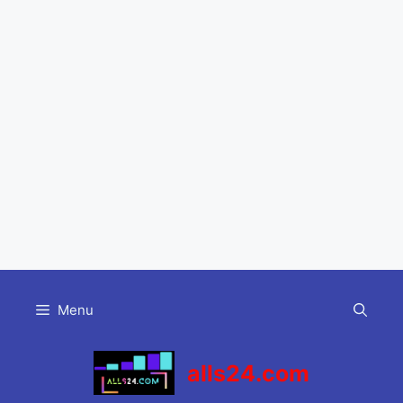
Skip
to
Menu
content
alls24.com