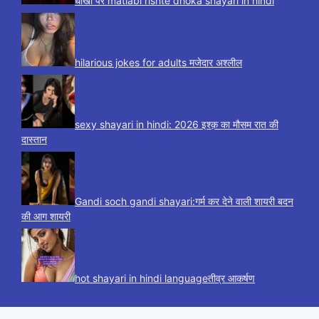
धोखा पर matlabi rishte dhoka shayari in hindi
hilarious jokes for adults मजेदार अश्लील
sexy shayari in hindi: 2026 इश्क़ का मौसम रात की
दास्तान
Gandi soch gandi shayari:गर्म कर देने वाली शायरी बदन
की आग शायरी
hot shayari in hindi languageतीव्र आकर्षण