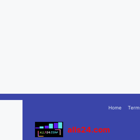
Skip
to
Home
Terms
content
alls24.com