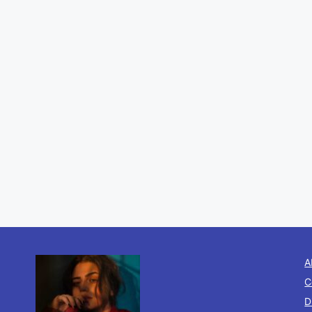
A
C
D