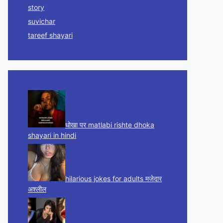
story
suvichar
tareef shayari
धोखा पर matlabi rishte dhoka
shayari in hindi
hilarious jokes for adults मजेदार
अश्लील