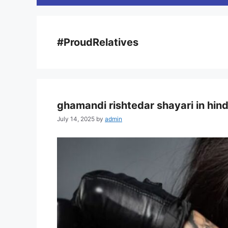
#ProudRelatives
ghamandi rishtedar shayari in hindi:
July 14, 2025
by
admin