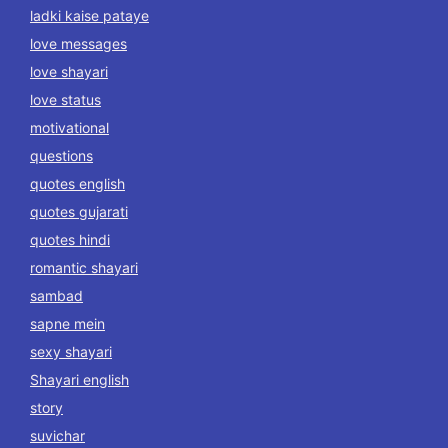
ladki kaise pataye
love messages
love shayari
love status
motivational
questions
quotes english
quotes gujarati
quotes hindi
romantic shayari
sambad
sapne mein
sexy shayari
Shayari english
story
suvichar