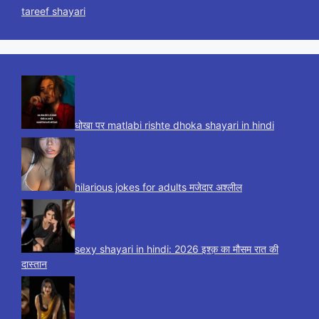
tareef shayari
धोखा पर matlabi rishte dhoka shayari in hindi
hilarious jokes for adults मजेदार अश्लील
sexy shayari in hindi: 2026 इश्क़ का मौसम रात की
दास्तान