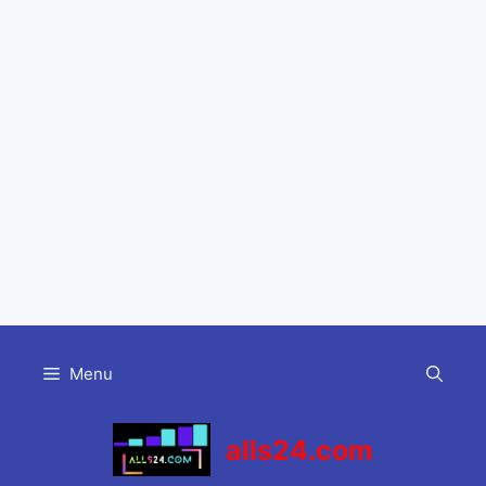
Skip
to
Menu
content
alls24.com