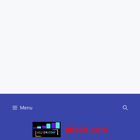
Skip
to
Menu
content
alls24.com