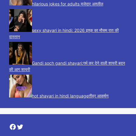
hilarious jokes for adults मजेदार अश्लील
sexy shayari in hindi: 2026 इश्क़ का मौसम रात की
दास्तान
Gandi soch gandi shayari:गर्म कर देने वाली शायरी बदन
की आग शायरी
hot shayari in hindi languageतीव्र आकर्षण
Facebook
Twitter