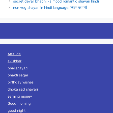
secret devar bhabhi ka mood romantic shayari hindi
non veg shayari in hindi language: जिस्म की गर्मी
Attitude
avishkar
bhai shayari
bhakti sagar
birthday wishes
dhoka sad shayari
earning money
Good morning
good night