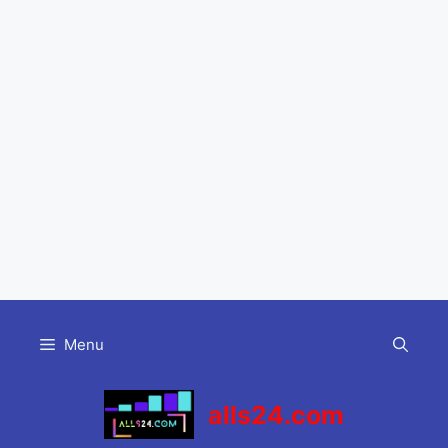
Skip
to
Menu
content
alls24.com